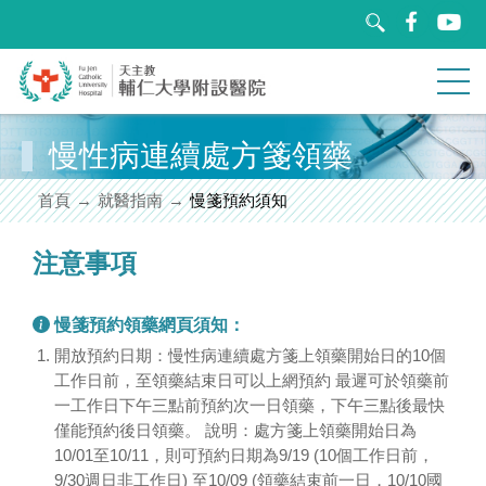
跳
到
主
要
內
容
區
慢性病連續處方箋領藥
關於輔醫
塊
首頁
就醫指南
慢箋預約須知
就醫指南
注意事項
醫療團隊
慢箋預約領藥網頁須知：
特色醫療
開放預約日期：慢性病連續處方箋上領藥開始日的10個
工作日前，至領藥結束日可以上網預約 最遲可於領藥前
教學研究
一工作日下午三點前預約次一日領藥，下午三點後最快
僅能預約後日領藥。 說明：處方箋上領藥開始日為
衛教園地
10/01至10/11，則可預約日期為9/19 (10個工作日前，
9/30週日非工作日) 至10/09 (領藥結束前一日，10/10國