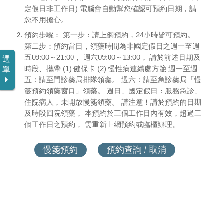
定假日非工作日) 電腦會自動幫您確認可預約日期，請
意見反映
您不用擔心。
預約步驟： 第一步：請上網預約，24小時皆可預約。
永續專區
第二步：預約當日，領藥時間為非國定假日之週一至週
五09:00～21:00， 週六09:00～13:00， 請於前述日期及
選
醫療人文
時段、攜帶 (1) 健保卡 (2) 慢性病連續處方箋 週一至週
單
五：請至門診藥局排隊領藥。 週六：請至急診藥局「慢
箋預約領藥窗口」領藥。 週日、國定假日：服務急診、
住院病人，未開放慢箋領藥。 請注意！請於預約的日期
及時段回院領藥， 本預約於三個工作日內有效，超過三
個工作日之預約， 需重新上網預約或臨櫃辦理。
慢箋預約
預約查詢 / 取消