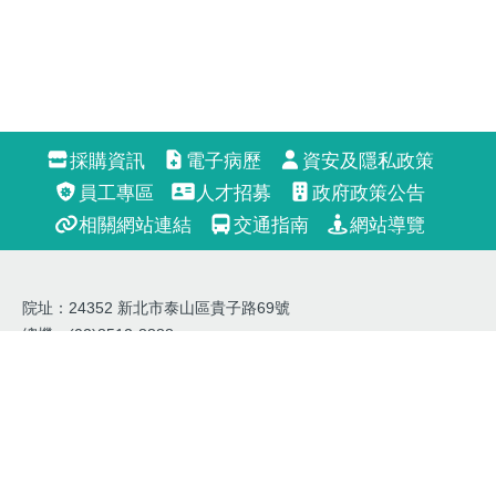
採購資訊
電子病歷
資安及隱私政策
員工專區
人才招募
政府政策公告
相關網站連結
交通指南
網站導覽
院址：24352 新北市泰山區貴子路69號
總機：(02)8512-8888
預約掛號：(02)8512-8800
網站更新日期： 2026/8
網站內容為輔仁大學附設醫院所有未經許可 請勿任意轉載
2026
Fu Jen Catholic University Hospital All Rights Reserved.